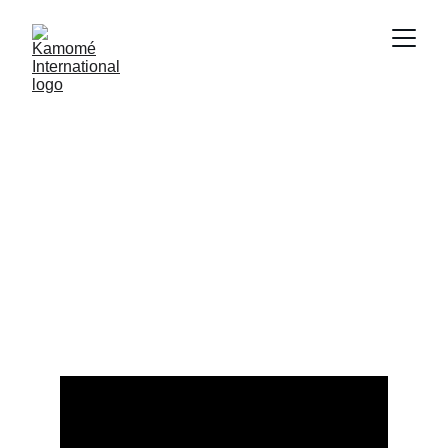
Kamomé 
International
Fictions — Publicités — Films d'Entreprises